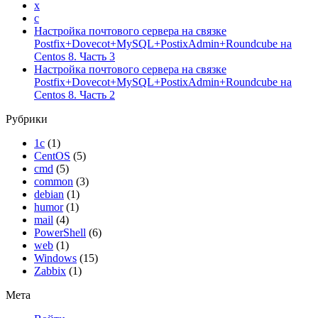
x
c
Настройка почтового сервера на связке
Postfix+Dovecot+MySQL+PostixAdmin+Roundcube на
Centos 8. Часть 3
Настройка почтового сервера на связке
Postfix+Dovecot+MySQL+PostixAdmin+Roundcube на
Centos 8. Часть 2
Рубрики
1с
(1)
CentOS
(5)
cmd
(5)
common
(3)
debian
(1)
humor
(1)
mail
(4)
PowerShell
(6)
web
(1)
Windows
(15)
Zabbix
(1)
Мета