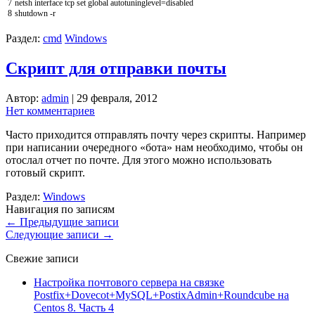
7
netsh
interface
tcp
set
global
autotuninglevel
=
disabled
8
shutdown
-
r
Раздел:
cmd
Windows
Скрипт для отправки почты
Автор:
admin
|
29 февраля, 2012
Нет комментариев
Часто приходится отправлять почту через скрипты. Например
при написании очередного «бота» нам необходимо, чтобы он
отослал отчет по почте. Для этого можно использовать
готовый скрипт.
Раздел:
Windows
Навигация по записям
←
Предыдущие записи
Следующие записи
→
Свежие записи
Настройка почтового сервера на связке
Postfix+Dovecot+MySQL+PostixAdmin+Roundcube на
Centos 8. Часть 4