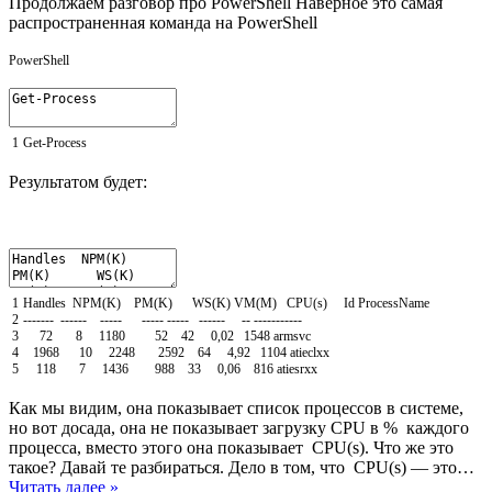
Продолжаем разговор про PowerShell Наверное это самая
распространенная команда на PowerShell
PowerShell
1
Get-Process
Результатом будет:
1
Handles
NPM
(
K
)
PM
(
K
)
WS
(
K
)
VM
(
M
)
CPU
(
s
)
Id
ProcessName
2
--
--
--
-
--
--
--
--
--
-
--
--
-
--
--
-
--
--
--
--
--
--
--
--
--
-
3
72
8
1180
52
42
0
,
02
1548
armsvc
4
1968
10
2248
2592
64
4
,
92
1104
atieclxx
5
118
7
1436
988
33
0
,
06
816
atiesrxx
Как мы видим, она показывает список процессов в системе,
но вот досада, она не показывает загрузку CPU в % каждого
процесса, вместо этого она показывает CPU(s). Что же это
такое? Давай те разбираться. Дело в том, что CPU(s) — это…
Читать далее »