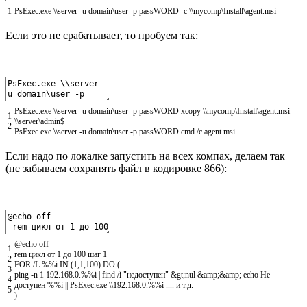
1
PsExec
.
exe
\
\
server
-
u
domain
\
user
-
p
passWORD
-
c
\
\
mycomp
\
Install
\
agent
.
msi
Если это не срабатывает, то пробуем так:
PsExec
.
exe
\
\
server
-
u
domain
\
user
-
p
passWORD
xcopy
\
\
mycomp
\
Install
\
agent
.
msi
1
\
\
server
\
admin
$
2
PsExec
.
exe
\
\
server
-
u
domain
\
user
-
p
passWORD
cmd
/
c
agent
.
msi
Если надо по локалке запустить на всех компах, делаем так
(не забываем сохранять файл в кодировке 866):
@
echo
off
1
rem
цикл
от
1
до
100
шаг
1
2
FOR
/
L
%
%
i
IN
(
1
,
1
,
100
)
DO
(
3
ping
-
n
1
192.168.0.
%
%
i
|
find
/
i
"недоступен"
&
gt
;
nul
&
amp
;
&
amp
;
echo
Не
4
доступен
%
%
i
||
PsExec
.
exe
\
\
192.168.0.
%
%
i
.
.
.
.
и
т
.
д
.
5
)