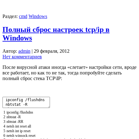
Раздел:
cmd
Windows
Полный сброс настроек tcp/ip в
Windows
Автор:
admin
|
29 февраля, 2012
Нет комментариев
После вирусной атаки иногда «слетает» настройки сети, вроде
все работает, но как то не так, тогда попробуйте сделать
полный сброс стека TCP\IP:
1
ipconfig
/
flushdns
2
nbtstat
-
R
3
nbtstat
-
RR
4
netsh
int
reset
all
5
netsh
int
ip
reset
6
netsh
winsock
reset