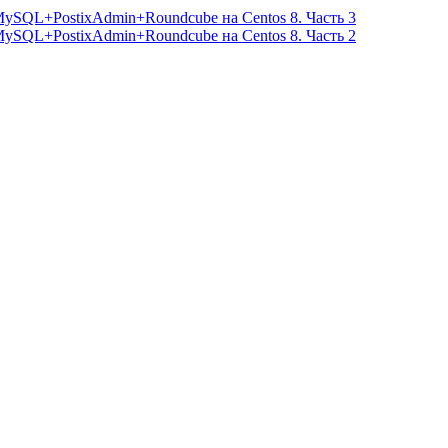
+MySQL+PostixAdmin+Roundcube на Centos 8. Часть 3
+MySQL+PostixAdmin+Roundcube на Centos 8. Часть 2