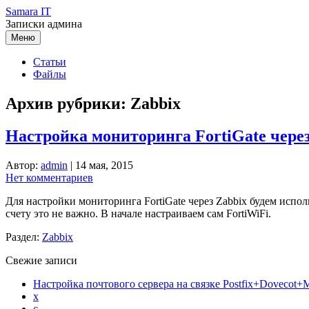
Перейти
Samara IT
к
Записки админа
содержимому
Меню
Статьи
Файлы
Архив рубрики:
Zabbix
Настройка мониторинга FortiGate чере
Автор:
admin
|
14 мая, 2015
Нет комментариев
Для настройки мониторинга FortiGate через Zabbix будем испол
счету это не важно. В начале настраиваем сам FortiWiFi.
Раздел:
Zabbix
Свежие записи
Настройка почтового сервера на связке Postfix+Dovecot
x
c