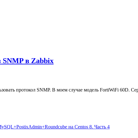
з SNMP в Zabbix
ьзовать протокол SNMP. В моем случае модель FortiWiFi 60D. Се
+MySQL+PostixAdmin+Roundcube на Centos 8. Часть 4