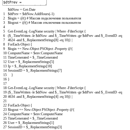
$dtNow
=
Get-Date
1
$dtPrev
=
$dtNow
.
AddHours
(
-1
)
2
$login
=
@
(
)
# Массив подключения пользователя
3
$logout
=
@
(
)
# Массив отключения пользователя
4
5
Get-EventLog
-LogName
security
|
Where
-FilterScript
{
6
(
$_
.
TimeWritten
-le
$dtNow
-and
$_
.
TimeWritten
-ge
$dtPrev
-and
$_
.
EventID
-eq
7
4624
-and
$_
.
ReplacementStrings
[
8
]
-eq
10
)
}
|
8
ForEach-Object
{
9
$login
+=
New-Object
PSObject
-Property
@
{
10
ComputerName
=
$env
:
ComputerName
11
TimeGenerated
=
$_
.
TimeGenerated
12
User
=
$_
.
ReplacementStrings
[
5
]
13
Ip
=
$_
.
ReplacementStrings
[
18
]
14
SessionID
=
$_
.
ReplacementStrings
[
7
]
15
}
16
}
17
18
Get-EventLog
-LogName
security
|
Where
-FilterScript
{
19
(
$_
.
TimeWritten
-le
$dtNow
-and
$_
.
TimeWritten
-ge
$dtPrev
-and
$_
.
EventID
-eq
20
4634
-and
$_
.
ReplacementStrings
[
4
]
-eq
10
)
}
|
21
22
ForEach-Object
{
23
$logout
+=
New-Object
PSObject
-Property
@
{
24
ComputerName
=
$env
:
ComputerName
25
TimeGenerated
=
$_
.
TimeGenerated
26
User
=
$_
.
ReplacementStrings
[
1
]
27
SessionID
=
$_
.
ReplacementStrings
[
3
]