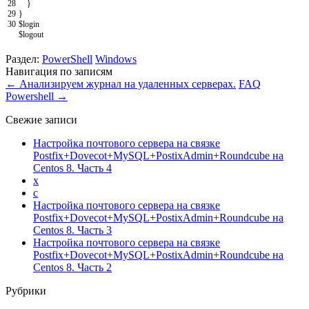
28
}
29
}
30
$login
$logout
Раздел:
PowerShell
Windows
Навигация по записям
←
Анализируем журнал на удаленных серверах.
FAQ
Powershell
→
Свежие записи
Настройка почтового сервера на связке
Postfix+Dovecot+MySQL+PostixAdmin+Roundcube на
Centos 8. Часть 4
x
c
Настройка почтового сервера на связке
Postfix+Dovecot+MySQL+PostixAdmin+Roundcube на
Centos 8. Часть 3
Настройка почтового сервера на связке
Postfix+Dovecot+MySQL+PostixAdmin+Roundcube на
Centos 8. Часть 2
Рубрики